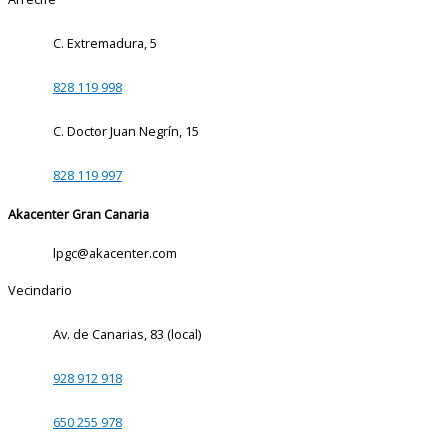
C. Extremadura, 5
828 119 998
C. Doctor Juan Negrín, 15
828 119 997
Akacenter Gran Canaria
lpgc@akacenter.com
Vecindario
Av. de Canarias, 83 (local)
928 912 918
650 255 978