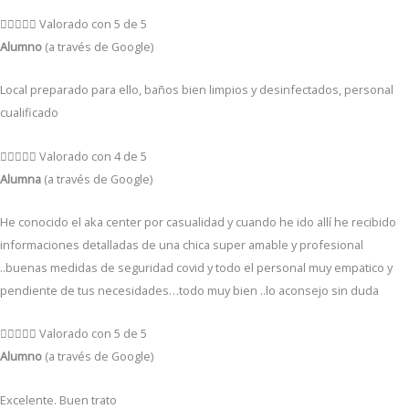





Valorado con 5 de 5
Alumno
(a través de Google)
Local preparado para ello, baños bien limpios y desinfectados, personal
cualificado





Valorado con 4 de 5
Alumna
(a través de Google)
He conocido el aka center por casualidad y cuando he ido allí he recibido
informaciones detalladas de una chica super amable y profesional
..buenas medidas de seguridad covid y todo el personal muy empatico y
pendiente de tus necesidades…todo muy bien ..lo aconsejo sin duda





Valorado con 5 de 5
Alumno
(a través de Google)
Excelente. Buen trato