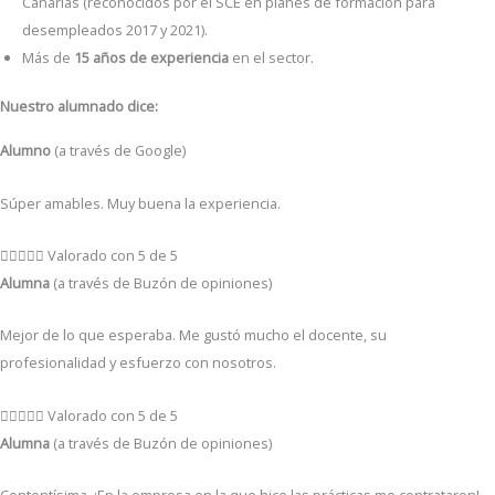
Canarias (reconocidos por el SCE en planes de formación para
desempleados 2017 y 2021).
Más de
15 años de experiencia
en el sector.
Nuestro alumnado dice:
Alumno
(a través de Google)
Súper amables. Muy buena la experiencia.





Valorado con 5 de 5
Alumna
(a través de Buzón de opiniones)
Mejor de lo que esperaba. Me gustó mucho el docente, su
profesionalidad y esfuerzo con nosotros.





Valorado con 5 de 5
Alumna
(a través de Buzón de opiniones)
Contentísima. ¡En la empresa en la que hice las prácticas me contrataron!