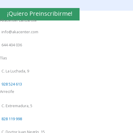
¡Quiero Preinscribirme!
Akacenter Lanzarote
info@akacenter.com
644 404 036
Tías
C. La Luchada, 9
928 524 613
Arrecife
C. Extremadura, 5
828 119 998
C. Doctor Juan Negrín, 15