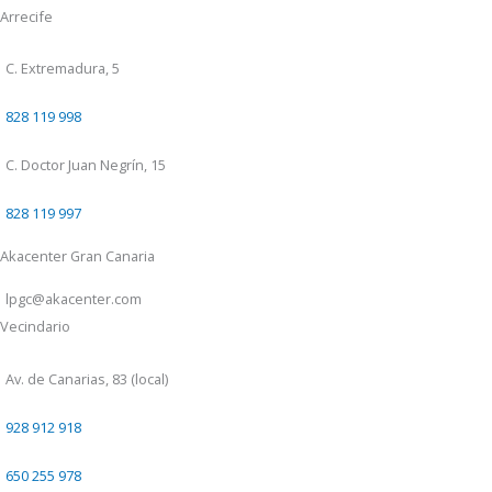
Arrecife
C. Extremadura, 5
828 119 998
C. Doctor Juan Negrín, 15
828 119 997
Akacenter Gran Canaria
lpgc@akacenter.com
Vecindario
Av. de Canarias, 83 (local)
928 912 918
650 255 978